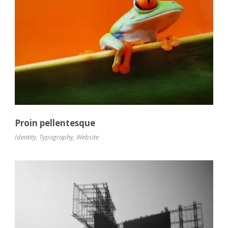
Proin pellentesque
Identity
,
Typography
,
Website