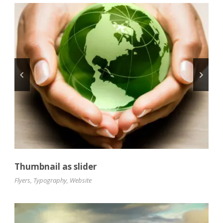
Thumbnail as slider
Flyers
,
Typography
,
Website