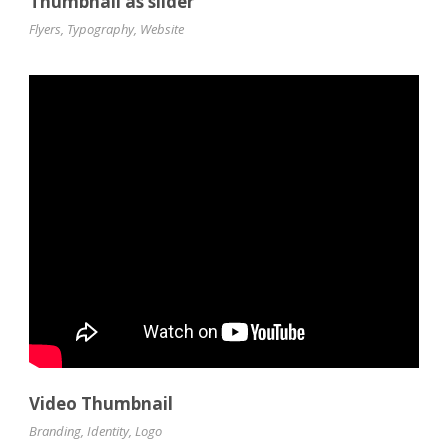
Thumbnail as slider
Flyers
,
Typography
,
Website
Video Thumbnail
Branding
,
Identity
,
Logo