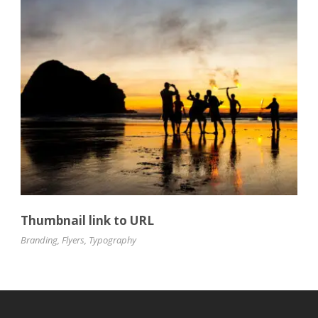
Thumbnail link to URL
Branding
,
Flyers
,
Typography