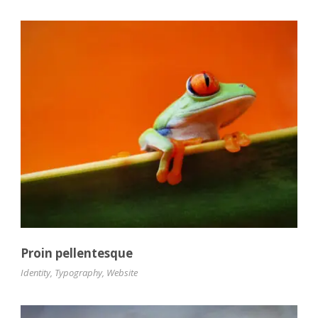
Proin pellentesque
Identity
,
Typography
,
Website