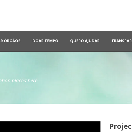
R ÓRGÃOS
DOAR TEMPO
QUERO AJUDAR
TRANSPAR
tion placed here
Projec