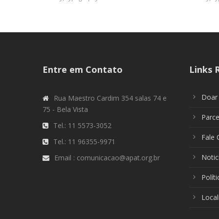
Entre em Contato
Links 
Doar
Rua Maestro Cardim 354 salas 74 e
75 - Bela Vista
Parc
Tel.: 11 5573-3052
Fale
Tel.: 11 96355-9971
Notic
Email : comunicacao@apat.org.br
Polít
Local