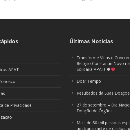
Rápidos
Últimas Noticias
Transforme Vidas e Concor
Relógio Constantin Novo na
Solidária APAT!
eiros APAT
Doar Tempo
 Conosco
Resultados da Suas Doaçõe
ias
27 de setembro – Dia Nacio
ica de Privacidade
Doação de Órgãos
ização
Mais de 80 mil pessoas esp
um transplante de órgãos no