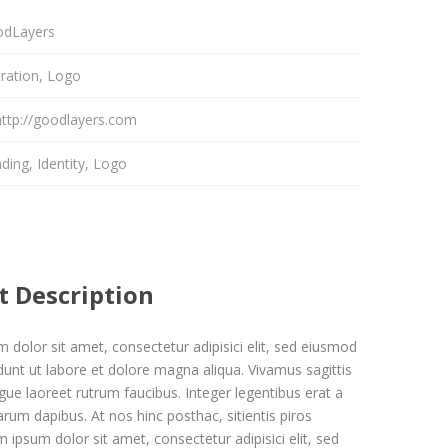
dLayers
stration, Logo
http://goodlayers.com
ding
,
Identity
,
Logo
t Description
 dolor sit amet, consectetur adipisici elit, sed eiusmod
dunt ut labore et dolore magna aliqua. Vivamus sagittis
gue laoreet rutrum faucibus. Integer legentibus erat a
arum dapibus. At nos hinc posthac, sitientis piros
 ipsum dolor sit amet, consectetur adipisici elit, sed