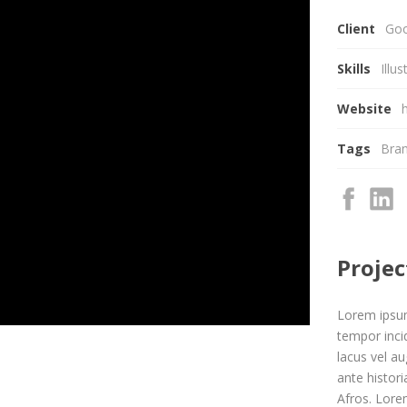
Client
Goo
Skills
Illu
Website
Tags
Bran
Projec
Lorem ipsum
tempor inci
lacus vel au
ante histori
Afros. Lorem