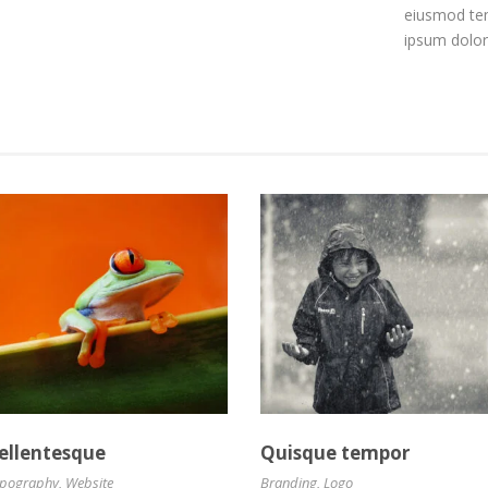
eiusmod tem
ipsum dolor
pellentesque
Quisque tempor
ypography
,
Website
Branding
,
Logo