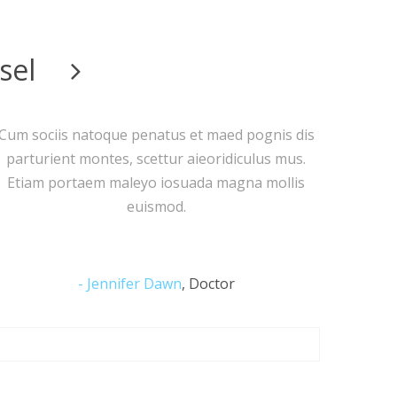
sel
 pognis dis
Cum sociis natoque penatus et maed pogni
culus mus.
parturient montes, scettur aieoridiculus 
na mollis
Etiam portaem maleyo iosuada magna mo
euismod.
Alan Christier
,
Accountant