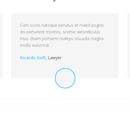
 maed pognis
Cum sociis natoque penatus et maed p
eoridiculus
dis parturient montes, scettur aieoridic
suada magna
mus. Etiam portaem maleyo iosuada 
mollis euismod.
Jennifer Dawn
,
Doctor