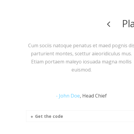
Pl
atus et maed pognis dis
Cum sociis natoque penatus e
ttur aieoridiculus mus.
parturient montes, scettur a
 iosuada magna mollis
Etiam portaem maleyo iosua
smod.
euismod.
,
Head Chief
Ricardo Goff
,
La
Get the code