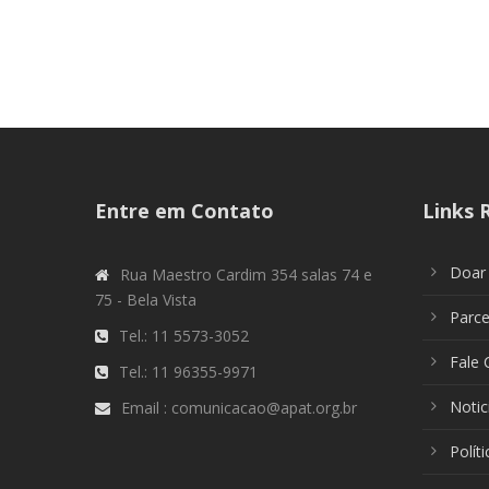
Entre em Contato
Links 
Doar
Rua Maestro Cardim 354 salas 74 e
75 - Bela Vista
Parc
Tel.: 11 5573-3052
Fale
Tel.: 11 96355-9971
Notic
Email : comunicacao@apat.org.br
Polít