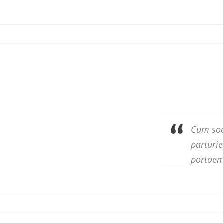
Cum soc
parturie
portaem