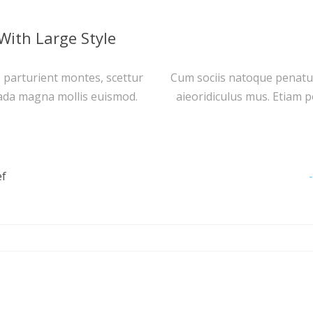
With Large Style
 parturient montes, scettur
Cum sociis natoque penatus
ada magna mollis euismod.
aieoridiculus mus. Etiam
ef