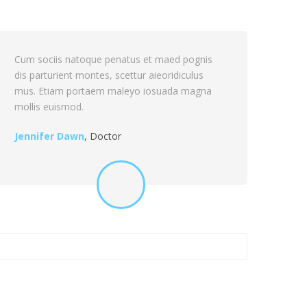
ognis
Cum sociis natoque penatus et maed pognis
ulus
dis parturient montes, scettur aieoridiculus
magna
mus. Etiam portaem maleyo iosuada magna
mollis euismod.
Alan Christier
,
Accountant