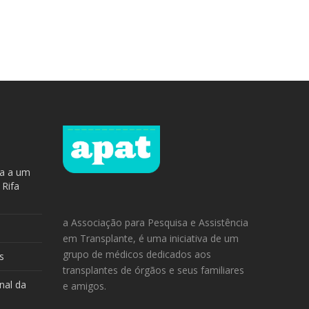
ra a um
 Rifa
a Associação para Pesquisa e Assistência
em Transplante, é uma iniciativa de um
grupo de médicos dedicados aos
s
transplantes de órgãos e seus familiares
nal da
e amigos.