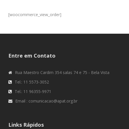
[woocommerce_view_order]
Entre em Contato
Rua Maestro Cardim 354 salas 74 e 75 - Bela Vista
Tel.: 11 5573-3052
Tel.: 11 96355-9971
Email : comunicacao@apat.org.br
Links Rápidos