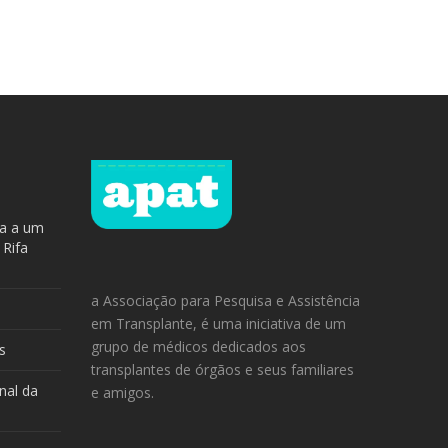
ra a um
 Rifa
a Associação para Pesquisa e Assistência
em Transplante, é uma iniciativa de um
grupo de médicos dedicados aos
s
transplantes de órgãos e seus familiares
nal da
e amigos.