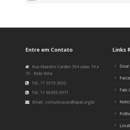
Entre em Contato
Links 
Doar
Rua Maestro Cardim 354 salas 74 e
75 - Bela Vista
Parc
Tel.: 11 5573-3052
Fale
Tel.: 11 96355-9971
Notic
Email : comunicacao@apat.org.br
Polít
Local